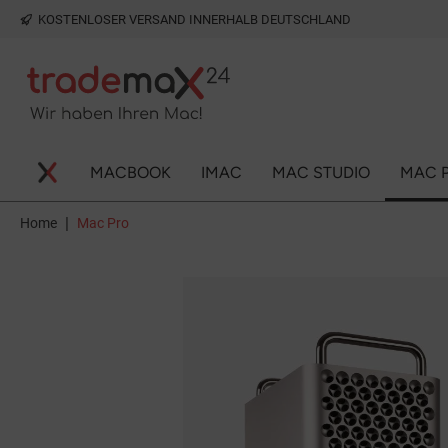
KOSTENLOSER VERSAND INNERHALB DEUTSCHLAND
springen
Zur Hauptnavigation springen
MACBOOK
IMAC
MAC STUDIO
MAC 
|
Home
Mac Pro
Bildergalerie überspringen