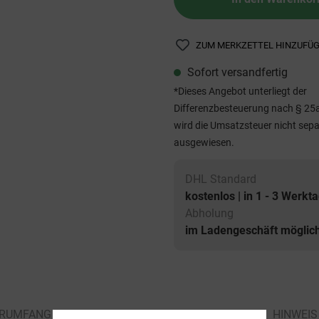
ZUM MERKZETTEL HINZUFÜ
Sofort versandfertig
*Dieses Angebot unterliegt der
Differenzbesteuerung nach § 25
wird die Umsatzsteuer nicht sepa
ausgewiesen.
DHL Standard
kostenlos | in 1 - 3 Werkt
Abholung
im Ladengeschäft möglic
ERUMFANG
TECHNISCHE DATEN
HINWEIS