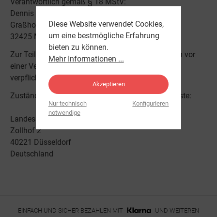
Verantwortlich gemäß § 18 MStV:
Dennis Merten
Diese Website verwendet Cookies,
Graßhoffstraße 29a
um eine bestmögliche Erfahrung
32425 Minden
bieten zu können.
Zur Teilnahme an einem Streitbeilegungsverfahren vor
Mehr Informationen ...
einer Verbraucherschlichtungsstelle sind wir nicht
verpflichtet und nicht bereit.
Akzeptieren
Zuständige Behörde für audiovisuelle Mediendienste:
Nur technisch
Konfigurieren
notwendige
Landesanstalt für Medien NRW
Zollhof 2
40221 Düsseldorf
Deutschland
EINFACH UND SICHER BEZAHLEN MIT
UND WEITEREN