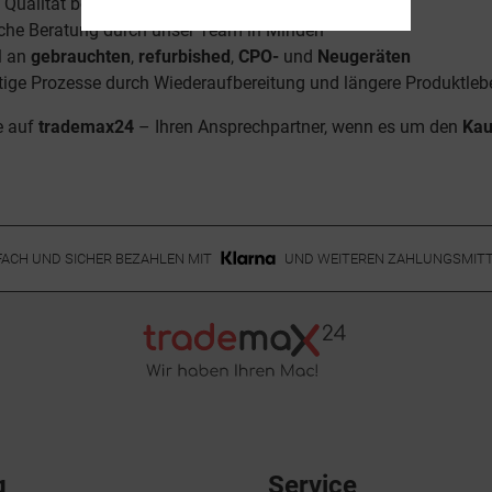
 Qualität bei allen Geräten
iche Beratung durch unser Team in Minden
l an
gebrauchten
,
refurbished
,
CPO-
und
Neugeräten
tige Prozesse durch Wiederaufbereitung und längere Produktl
e auf
trademax24
– Ihren Ansprechpartner, wenn es um den
Kau
FACH UND SICHER BEZAHLEN MIT
UND WEITEREN ZAHLUNGSMIT
g
Service