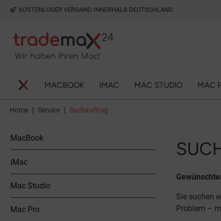
KOSTENLOSER VERSAND INNERHALB DEUTSCHLAND
springen
Zur Hauptnavigation springen
MACBOOK
IMAC
MAC STUDIO
MAC 
|
|
Home
Service
Suchauftrag
MacBook
SUC
iMac
Gewünschtes
Mac Studio
Sie suchen 
Problem – m
Mac Pro