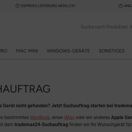
EXPRESS LIEFERUNG MÖGLICH
ANK
PRO
MAC MINI
WINDOWS-GERÄTE
SONSTIGES
HAUFTRAG
 Gerät nicht gefunden? Jetzt Suchauftrag starten bei trade
ein bestimmtes
MacBook
, einen
iMac
oder ein anderes
Apple Ger
it dem
trademax24-Suchauftrag
finden wir Ihr Wunschgerät fü