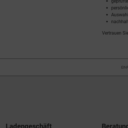
geprüfte
persönl
Auswah
nachhal
Vertrauen Si
EIN
Ladengeschäft
Beratun