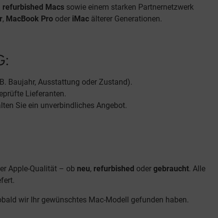
d
refurbished
Macs
sowie einem starken Partnernetzwerk
r
,
MacBook Pro
oder
iMac
älterer Generationen.
G:
 B. Baujahr, Ausstattung oder Zustand).
eprüfte Lieferanten.
lten Sie ein unverbindliches Angebot.
er Apple-Qualität – ob
neu
,
refurbished
oder
gebraucht
. Alle
efert.
sobald wir Ihr gewünschtes Mac-Modell gefunden haben.