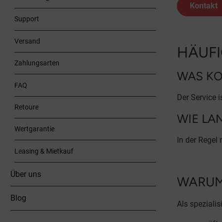
Kontakt
Support
Versand
HÄUF
Zahlungsarten
WAS KO
FAQ
Der Service i
Retoure
WIE LA
Wertgarantie
In der Regel
Leasing & Mietkauf
Über uns
WARUM
Blog
Als spezialis