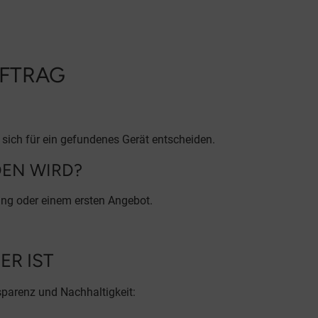
UFTRAG
ie sich für ein gefundenes Gerät entscheiden.
NDEN WIRD?
ung oder einem ersten Angebot.
NER IST
sparenz und Nachhaltigkeit: