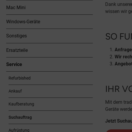
Dank unserer
Mac Mini
wissen wir g
Windows-Geräte
SO FU
Sonstiges
Anfrage
Ersatzteile
Wir rec
Angebot
Service
Refurbished
IHR V
Ankauf
Mit dem trad
Kaufberatung
Geräte werde
Suchauftrag
Jetzt Suchau
Aufrüstung