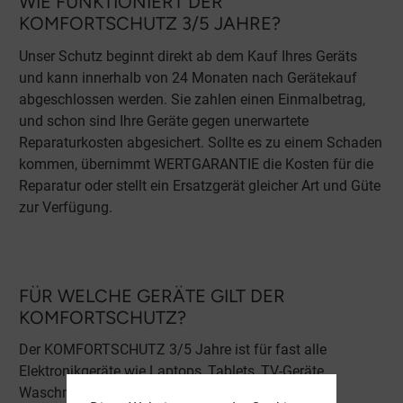
WIE FUNKTIONIERT DER
KOMFORTSCHUTZ 3/5 JAHRE?
Unser Schutz beginnt direkt ab dem Kauf Ihres Geräts
und kann innerhalb von 24 Monaten nach Gerätekauf
abgeschlossen werden. Sie zahlen einen Einmalbetrag,
und schon sind Ihre Geräte gegen unerwartete
Reparaturkosten abgesichert. Sollte es zu einem Schaden
kommen, übernimmt WERTGARANTIE die Kosten für die
Reparatur oder stellt ein Ersatzgerät gleicher Art und Güte
zur Verfügung.
FÜR WELCHE GERÄTE GILT DER
KOMFORTSCHUTZ?
Der KOMFORTSCHUTZ 3/5 Jahre ist für fast alle
Elektronikgeräte wie Laptops, Tablets, TV-Geräte,
Waschmaschinen und mehr verfügbar.