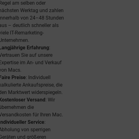
Regel am selben oder
nächsten Werktag und zahlen
innerhalb von 24–48 Stunden
aus – deutlich schneller als
viele IT-Remarketing-
Unternehmen.
Langjährige Erfahrung
:
Vertrauen Sie auf unsere
Expertise im An- und Verkauf
von Macs.
Faire Preise
: Individuell
kalkulierte Ankaufspreise, die
den Marktwert widerspiegeln.
Kostenloser Versand
: Wir
übernehmen die
Versandkosten für Ihren Mac.
Individueller Service
:
Abholung von sperrigen
Geräten und größeren