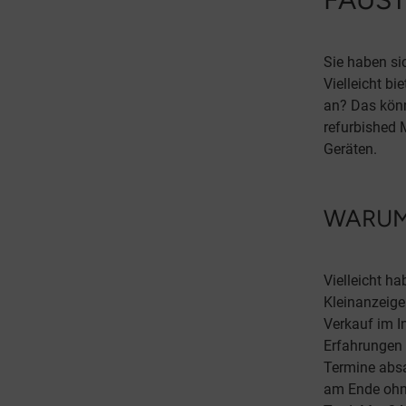
Sie haben si
Vielleicht b
an? Das könnt
refurbished 
Geräten.
WARUM
Vielleicht h
Kleinanzeige
Verkauf im I
Erfahrungen 
Termine absa
am Ende ohn