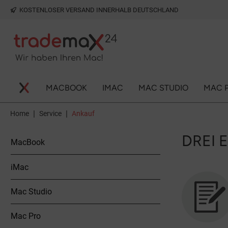
KOSTENLOSER VERSAND INNERHALB DEUTSCHLAND
springen
Zur Hauptnavigation springen
MACBOOK
IMAC
MAC STUDIO
MAC 
|
|
Home
Service
Ankauf
DREI 
MacBook
iMac
Mac Studio
Mac Pro