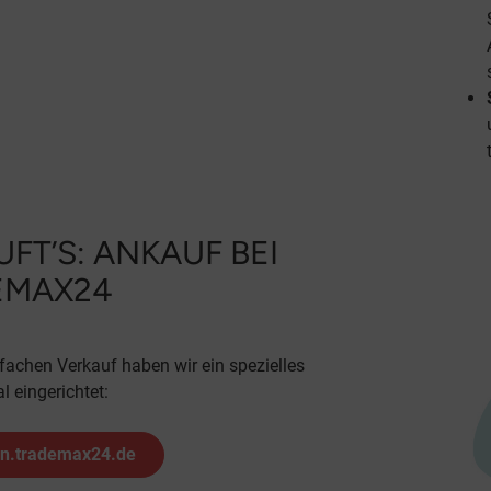
UFT’S: ANKAUF BEI
EMAX24
nfachen Verkauf haben wir ein spezielles
l eingerichtet:
en.trademax24.de