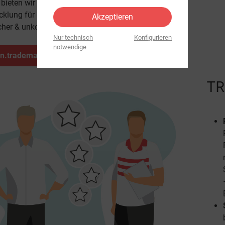
ieten wir Ihnen eine schnelle, unkomplizierte und
cklung für den Ankauf Ihres Macs – ohne Risiko.
Akzeptieren
cher & unkompliziert verkaufen!
Nur technisch
Konfigurieren
notwendige
en.trademax24.de
TR