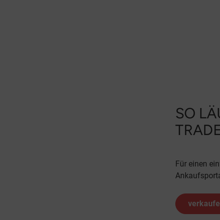
SO LÄ
TRAD
Für einen ei
Ankaufsporta
verkauf