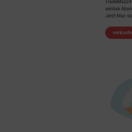
TradeMax24 b
seriöse Abwi
Jetzt Mac si
verkauf