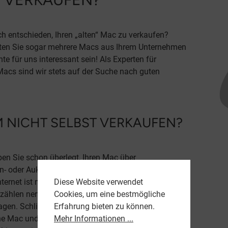
ch entschieden, Ihren „alten“ Mac zu verkaufen?
ieten Sie sogar mehrere Macs aus Ihrem Unternehmen
e für uns interessant sein! Als Experten für
Macs sind wir stets auf der Suche nach guten
 NICHT SELBST VERKAUFEN?
aben Sie schon überlegt, Ihren Mac über
n- oder Auktionsportale zu verkaufen. Doch der
Diese Website verwendet
nternet ist nicht immer seriös. Zu den harmloseren
Cookies, um eine bestmögliche
zählen nervige Preisanfragen oder Käufer, die
Erfahrung bieten zu können.
gen. Schlimmer sind Betrugsversuche, bei denen Sie
Mehr Informationen ...
e Mac und ohne Geld dastehen könnten. Bei