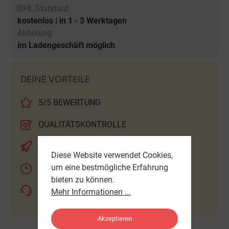
DHL Standard
kostenlos | in 1 - 3 Werktagen
Abholung
im Ladengeschäft möglich
DEINE VORTEILE
5/5 BEWERTUNG
QUALITÄTSKONTROLLE
KOSTENLOSER VERSAND
Diese Website verwendet Cookies,
um eine bestmögliche Erfahrung
EXPRESS LIEFERUNG MÖGLICH
bieten zu können.
BERATUNG & SERVICE
Mehr Informationen ...
Akzeptieren