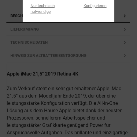
Nur technisch
Konfigurieren
notwendige
BESCHREIBUNG
LIEFERUMFANG
TECHNISCHE DATEN
HINWEIS ZUR ALTBATTERIEENTSORGUNG
Apple iMac 21,5" 2019 Retina 4K
Zum Verkauf steht ein sehr gut erhaltener Apple iMac
21,5“ aus dem Modelljahr Ende 2019, der über eine
leistungsstarke Konfiguration verfügt. Die All-in-One
Lösung aus dem Hause Apple bietet dank der neusten
Prozessoren, schnellerem Arbeitsspeicher und
leistungsstärker Grafikkarte genügend Power für
Anspruchsvolle Aufgaben. Das brillante und einzigartige