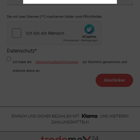
Die mit zwei Sternen (**) markierten Felder sind Pflichtfelder.
Datenschutz*
Ich habe die
Datenschutzbestimmungen
zur Kenntnis genommen und
erkenne diese an.
Abschicken
EINFACH UND SICHER BEZAHLEN MIT
UND WEITEREN
ZAHLUNGSMITTELN