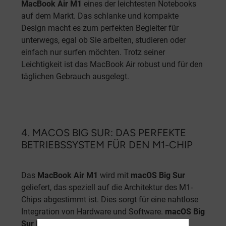
MacBook Air M1
eines der leichtesten Notebooks
auf dem Markt. Das schlanke und kompakte
Design macht es zum perfekten Begleiter für
unterwegs, egal ob Sie arbeiten, studieren oder
einfach nur surfen möchten. Trotz seiner
Leichtigkeit ist das MacBook Air robust und für den
täglichen Gebrauch ausgelegt.
4. MACOS BIG SUR: DAS PERFEKTE
BETRIEBSSYSTEM FÜR DEN M1-CHIP
Das
MacBook Air M1
wird mit
macOS Big Sur
geliefert, das speziell auf die Architektur des M1-
Chips abgestimmt ist. Dies sorgt für eine nahtlose
Integration von Hardware und Software.
macOS Big
Sur
bietet nicht nur eine moderne