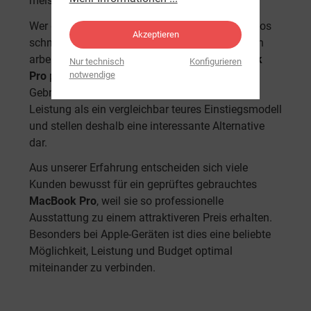
meist sehr gut.
Wer dagegen regelmäßig Fotos bearbeitet, Videos
Akzeptieren
schneidet oder mit professionellen Programmen
arbeitet, kann von einem gebrauchten
MacBook
Nur technisch
Konfigurieren
Pro
profitieren. Gerade hochwertige
notwendige
Gebrauchtgeräte bieten häufig deutlich mehr
Leistung als ein vergleichbar teures Einstiegsmodell
und stellen deshalb eine interessante Alternative
dar.
Aus unserer Erfahrung entscheiden sich viele
Kunden bewusst für ein geprüftes gebrauchtes
MacBook Pro
, weil sie so professionelle
Ausstattung zu einem attraktiveren Preis erhalten.
Besonders bei Apple-Geräten ist dies eine beliebte
Möglichkeit, Leistung und Budget optimal
miteinander zu verbinden.