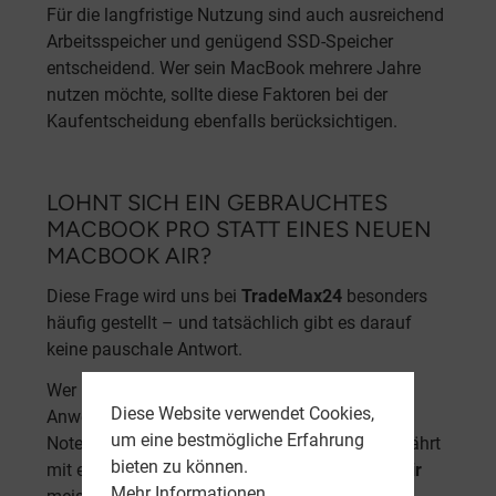
Für die langfristige Nutzung sind auch ausreichend
Arbeitsspeicher und genügend SSD-Speicher
entscheidend. Wer sein MacBook mehrere Jahre
nutzen möchte, sollte diese Faktoren bei der
Kaufentscheidung ebenfalls berücksichtigen.
LOHNT SICH EIN GEBRAUCHTES
MACBOOK PRO STATT EINES NEUEN
MACBOOK AIR?
Diese Frage wird uns bei
TradeMax24
besonders
häufig gestellt – und tatsächlich gibt es darauf
keine pauschale Antwort.
Wer hauptsächlich im Internet surft, Office-
Diese Website verwendet Cookies,
Anwendungen nutzt oder ein zuverlässiges
um eine bestmögliche Erfahrung
Notebook für Studium und Homeoffice sucht, fährt
bieten zu können.
mit einem neuen oder neuwertigen
MacBook Air
Mehr Informationen ...